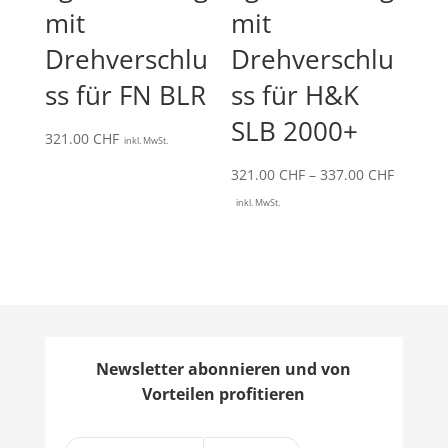
mit
mit
Drehverschlu
Drehverschlu
ss für FN BLR
ss für H&K
SLB 2000+
321.00
CHF
inkl. MwSt.
Preissp
321.00
CHF
–
337.00
CHF
321.00 
inkl. MwSt.
bis
337.00 
Newsletter abonnieren und von
Vorteilen profitieren