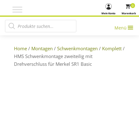
0
Mein Konto
Warenkorb
Products search
Menü
Home
/
Montagen
/
Schwenkmontagen
/
Komplett
/
HMS Schwenkmontage zweiteilig mit
Drehverschluss für Merkel SR1 Basic