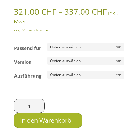
Preissp
321.00
CHF
–
337.00
CHF
inkl.
321.00 
MwSt.
bis
zzgl. Versandkosten
337.00 
Passend für
Version
Ausführung
HMS
Schwenkmontage
zweiteilig
In den Warenkorb
mit
Drehverschluss