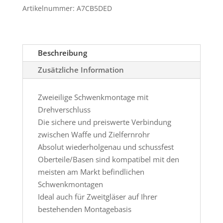
für
Artikelnummer:
A7CB5DED
Merkel
SR1
Basic
Beschreibung
Menge
Zusätzliche Information
Zweieilige Schwenkmontage mit
Drehverschluss
Die sichere und preiswerte Verbindung
zwischen Waffe und Zielfernrohr
Absolut wiederholgenau und schussfest
Oberteile/Basen sind kompatibel mit den
meisten am Markt befindlichen
Schwenkmontagen
Ideal auch für Zweitgläser auf Ihrer
bestehenden Montagebasis