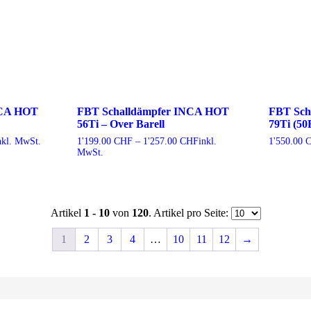
NCA HOT
FBT Schalldämpfer INCA HOT
FBT Sch
56Ti – Over Barell
79Ti (5
reisspanne:
Preisspanne:
nkl. MwSt.
1'199.00
CHF
–
1'257.00
CHF
inkl.
1'550.00
99.00 CHF
1'199.00 CHF
MwSt.
is
bis
57.00 CHF
1'257.00 CHF
Artikel
1 - 10
von
120
. Artikel pro Seite:
1
2
3
4
…
10
11
12
→