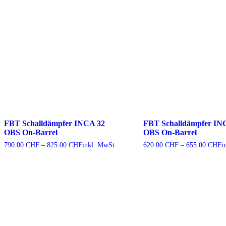
FBT Schalldämpfer INCA 32
FBT Schalldämpfer IN
OBS On-Barrel
OBS On-Barrel
Preisspanne:
P
790.00
CHF
–
825.00
CHF
inkl. MwSt.
620.00
CHF
–
655.00
CHF
i
790.00 CHF
6
bis
b
825.00 CHF
6