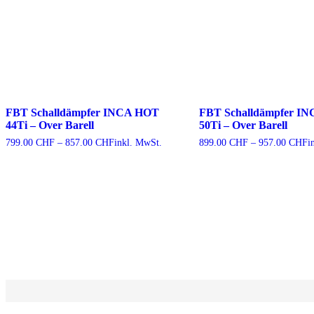
FBT Schalldämpfer INCA HOT
FBT Schalldämpfer I
44Ti – Over Barell
50Ti – Over Barell
Preisspanne:
P
799.00
CHF
–
857.00
CHF
inkl. MwSt.
899.00
CHF
–
957.00
CHF
i
799.00 CHF
8
bis
b
857.00 CHF
9