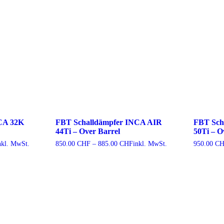
CA 32K
FBT Schalldämpfer INCA AIR
FBT Sch
44Ti – Over Barrel
50Ti – O
reisspanne:
Preisspanne:
nkl. MwSt.
850.00
CHF
–
885.00
CHF
inkl. MwSt.
950.00
CH
20.00 CHF
850.00 CHF
is
bis
55.00 CHF
885.00 CHF