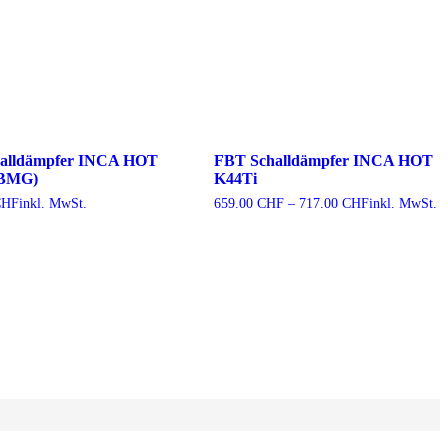
alldämpfer INCA HOT
FBT Schalldämpfer INCA HOT
0BMG)
K44Ti
Preisspanne:
CHF
inkl. MwSt.
659.00
CHF
–
717.00
CHF
inkl. MwSt.
659.00 CHF
bis
717.00 CHF