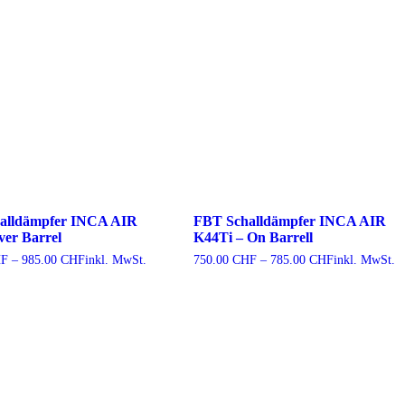
alldämpfer INCA AIR
FBT Schalldämpfer INCA AIR
ver Barrel
K44Ti – On Barrell
Preisspanne:
Preisspanne:
F
–
985.00
CHF
inkl. MwSt.
750.00
CHF
–
785.00
CHF
inkl. MwSt.
950.00 CHF
750.00 CHF
bis
bis
985.00 CHF
785.00 CHF