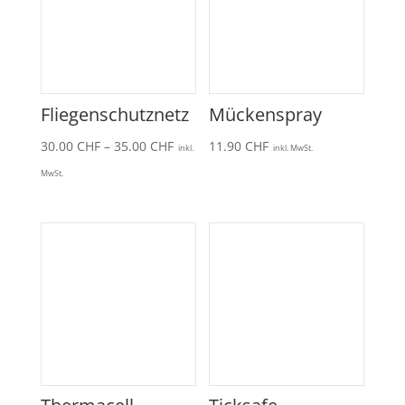
Fliegenschutznetz
Mückenspray
Preisspanne:
30.00
CHF
–
35.00
CHF
11.90
CHF
inkl.
inkl. MwSt.
30.00 CHF
MwSt.
bis
35.00 CHF