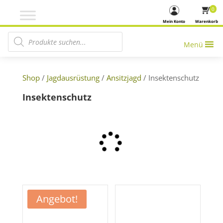
0
Mein Konto
Warenkorb
Products search
Menü
Shop
/
Jagdausrüstung
/
Ansitzjagd
/ Insektenschutz
Insektenschutz
Angebot!