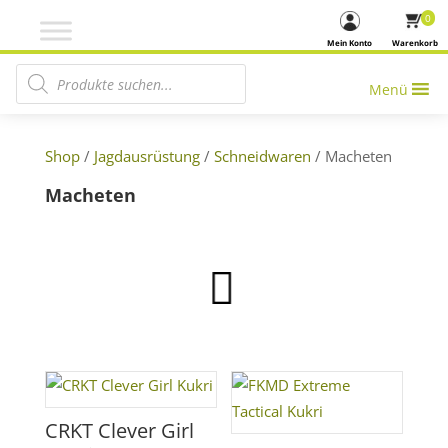
0
Mein Konto
Warenkorb
Products search
Menü
Shop
/
Jagdausrüstung
/
Schneidwaren
/ Macheten
Macheten
CRKT Clever Girl