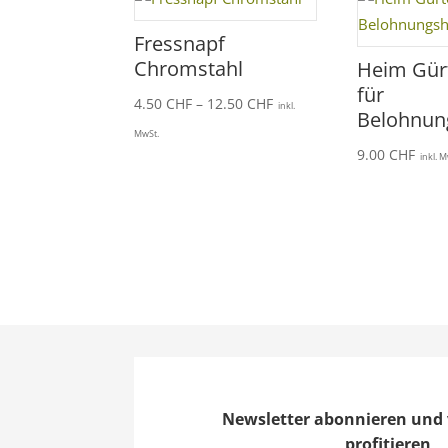
Fressnapf
Chromstahl
Heim Gür
für
Preisspanne:
4.50
CHF
–
12.50
CHF
inkl.
Belohnun
4.50 CHF
MwSt.
bis
9.00
CHF
inkl. 
12.50 CHF
Newsletter abonnieren und 
profitieren