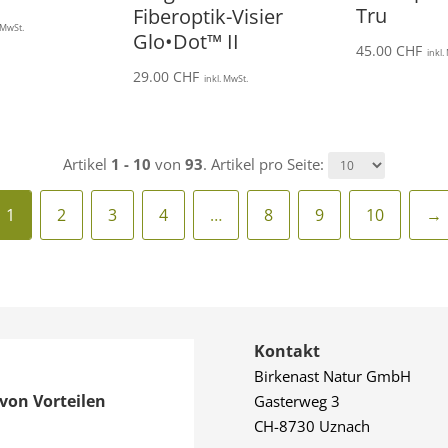
Tru
Fiberoptik-Visier
. MwSt.
Glo•Dot™ II
45.00
CHF
inkl.
29.00
CHF
inkl. MwSt.
Artikel
1 - 10
von
93
. Artikel pro Seite:
1
2
3
4
…
8
9
10
→
Kontakt
Birkenast Natur GmbH
von Vorteilen
Gasterweg 3
CH-8730 Uznach