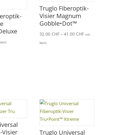
Truglo Fiberoptik-
Visier Magnum
eroptik-
Gobble•Dot™
le
 Deluxe
Preisspanne:
32.00
CHF
–
41.00
CHF
inkl.
32.00 CHF
 MwSt.
MwSt.
bis
41.00 CHF
iversal
-Visier
Truglo Universal