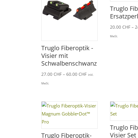
Truglo Fi
Ersatzper
20.00
CHF
–
2
MwSt.
Truglo Fiberoptik -
Visier mit
Schwalbenschwanz
Preisspanne:
27.00
CHF
–
60.00
CHF
inkl.
27.00 CHF
MwSt.
bis
60.00 CHF
Truglo Fi
Visier Set
Truglo Fiberoptik-