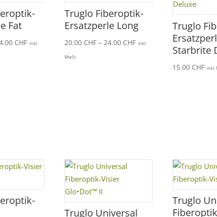
beroptik-
Truglo Fiberoptik-
le Fat
Ersatzperle Long
Truglo Fib
Ersatzper
Preisspanne:
Preisspanne:
4.00
CHF
20.00
CHF
–
24.00
CHF
inkl.
inkl.
Starbrite
20.00 CHF
20.00 CHF
MwSt.
bis
bis
15.00
CHF
inkl.
24.00 CHF
24.00 CHF
beroptik-
Truglo Un
Fiberoptik
Truglo Universal