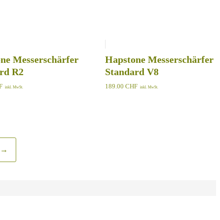
ne Messerschärfer
Hapstone Messerschärfer
rd R2
Standard V8
F
189.00
CHF
inkl. MwSt.
inkl. MwSt.
→