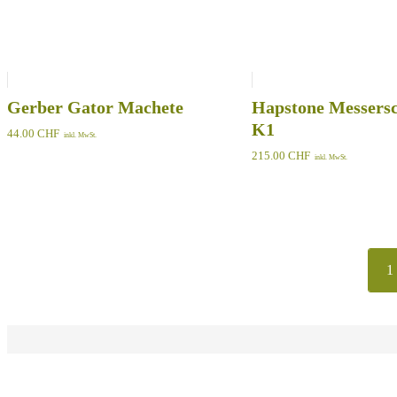
Gerber Gator Machete
Hapstone Messersc
K1
44.00
CHF
inkl. MwSt.
215.00
CHF
inkl. MwSt.
1