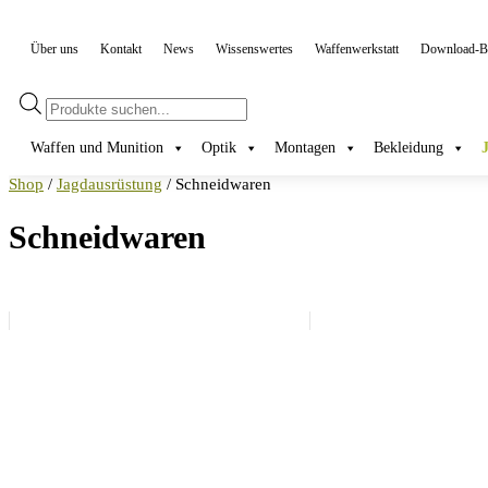
Über uns
Kontakt
News
Wissenswertes
Waffenwerkstatt
Download-Be
Products
search
Waffen und Munition
Optik
Montagen
Bekleidung
Shop
/
Jagdausrüstung
/ Schneidwaren
Schneidwaren