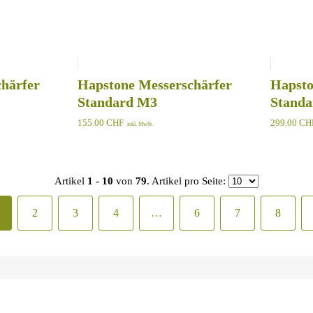
härfer
Hapstone Messerschärfer
Hapsto
Standard M3
Standa
155.00
CHF
299.00
CH
inkl. MwSt.
Artikel
1 - 10
von
79
. Artikel pro Seite:
2
3
4
…
6
7
8