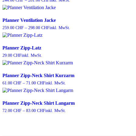
244.00
CHF
–
281.00
CHF
inkl. MwSt.
244.00 CHF
bis
281.00 CHF
Pfanner Ventilation Jacke
Preisspanne:
259.00
CHF
–
298.00
CHF
inkl. MwSt.
259.00 CHF
bis
298.00 CHF
Pfanner Zipp-Latz
29.00
CHF
inkl. MwSt.
Pfanner Zipp-Neck Shirt Kurzarm
Preisspanne:
61.00
CHF
–
71.00
CHF
inkl. MwSt.
61.00 CHF
bis
71.00 CHF
Pfanner Zipp-Neck Shirt Langarm
Preisspanne:
72.00
CHF
–
83.00
CHF
inkl. MwSt.
72.00 CHF
bis
83.00 CHF