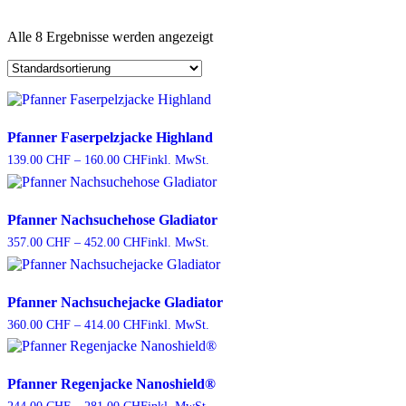
Alle 8 Ergebnisse werden angezeigt
Pfanner Faserpelzjacke Highland
Preisspanne:
139.00
CHF
–
160.00
CHF
inkl. MwSt.
139.00 CHF
bis
160.00 CHF
Pfanner Nachsuchehose Gladiator
Preisspanne:
357.00
CHF
–
452.00
CHF
inkl. MwSt.
357.00 CHF
bis
452.00 CHF
Pfanner Nachsuchejacke Gladiator
Preisspanne:
360.00
CHF
–
414.00
CHF
inkl. MwSt.
360.00 CHF
bis
414.00 CHF
Pfanner Regenjacke Nanoshield®
Preisspanne: