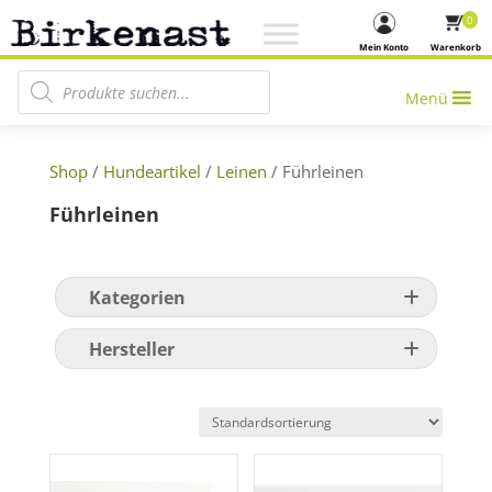
0
Mein Konto
Warenkorb
Products search
Menü
Shop
/
Hundeartikel
/
Leinen
/ Führleinen
Führleinen
Kategorien
Hersteller