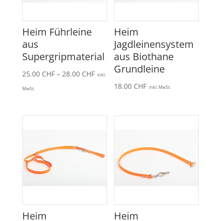
Heim Führleine
Heim
aus
Jagdleinensystem
Supergripmaterial
aus Biothane
Grundleine
Preisspanne:
25.00
CHF
–
28.00
CHF
inkl.
25.00 CHF
18.00
CHF
inkl. MwSt.
MwSt.
bis
28.00 CHF
Heim
Heim