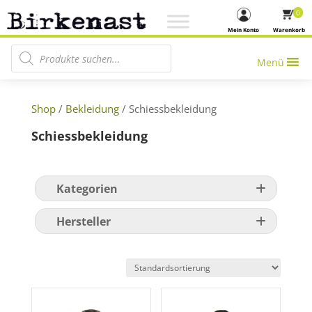
0
Mein Konto
Warenkorb
Products search
Menü
Shop
/
Bekleidung
/ Schiessbekleidung
Schiessbekleidung
Kategorien
Hersteller