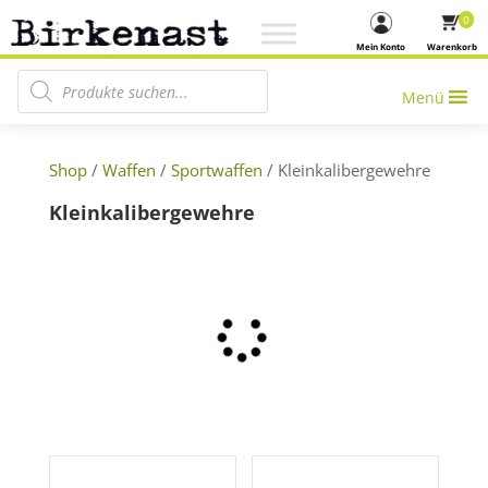
0
Mein Konto
Warenkorb
Products search
Menü
Shop
/
Waffen
/
Sportwaffen
/ Kleinkalibergewehre
Kleinkalibergewehre