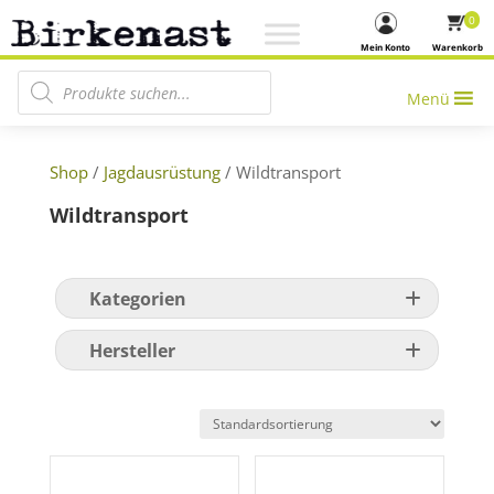
0
Mein Konto
Warenkorb
Products search
Menü
Shop
/
Jagdausrüstung
/ Wildtransport
Wildtransport
Kategorien
Hersteller