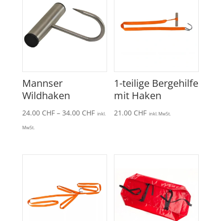
Mannser
1-teilige Bergehilfe
Wildhaken
mit Haken
Preisspanne:
24.00
CHF
–
34.00
CHF
21.00
CHF
inkl.
inkl. MwSt.
24.00 CHF
MwSt.
bis
34.00 CHF