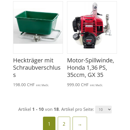
Heckträger mit
Motor-Spillwinde,
Schraubverschlus
Honda 1,36 PS,
s
35ccm, GX 35
198.00
CHF
999.00
CHF
inkl. MwSt.
inkl. MwSt.
Artikel
1 - 10
von
18
. Artikel pro Seite:
1
2
→