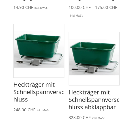
Preissp
14.90
CHF
100.00
CHF
–
175.00
CHF
inkl. MwSt.
100.00 
inkl. MwSt.
bis
175.00 
Heckträger mit
Schnellspannversc
Heckträger mit
hluss
Schnellspannversc
hluss abklappbar
248.00
CHF
inkl. MwSt.
328.00
CHF
inkl. MwSt.