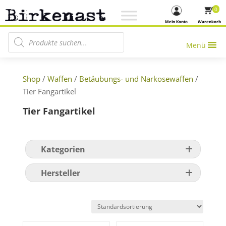
0
Mein Konto
Warenkorb
Products search
Menü
Shop
/
Waffen
/
Betäubungs- und Narkosewaffen
/
Tier Fangartikel
Tier Fangartikel
Kategorien
Hersteller