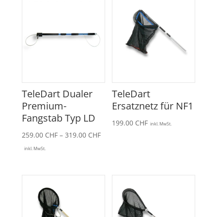
TeleDart Dualer
TeleDart
Premium-
Ersatznetz für NF1
Fangstab Typ LD
199.00
CHF
inkl. MwSt.
Preisspanne:
259.00
CHF
–
319.00
CHF
259.00 CHF
inkl. MwSt.
bis
319.00 CHF