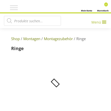
0
Mein Konto
Warenkorb
Products search
Menü
Shop
/
Montagen
/
Montagezubehör
/ Ringe
Ringe