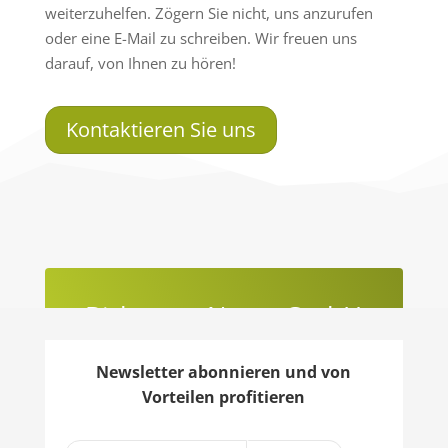
weiterzuhelfen. Zögern Sie nicht, uns anzurufen
oder eine E-Mail zu schreiben. Wir freuen uns
darauf, von Ihnen zu hören!
Kontaktieren Sie uns
Birkenast Natur GmbH
Ihr Schweizer Waffen- und Outdoorshop
Newsletter abonnieren und von
für Jäger und Sportschützen.
Vorteilen profitieren
Kompetenz, Ausbildung und Sicherheit
rund um Schusswaffen – seit 2010.