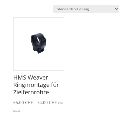
HMS Weaver
Ringmontage für
Zielfernrohre
Preisspanne:
55.00
CHF
–
74.00
CHF
inkl.
55.00 CHF
MwSt.
bis
74.00 CHF