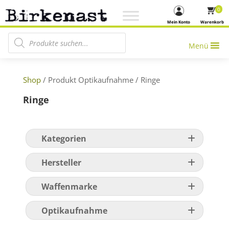
0
Mein Konto
Warenkorb
Products search
Menü
Shop
/ Produkt Optikaufnahme / Ringe
Ringe
Kategorien
Hersteller
Waffenmarke
Optikaufnahme