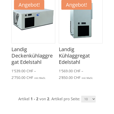
Angebot!
Angebot!
Landig
Landig
Deckenkühlaggre
Kühlaggregat
gat Edelstahl
Edelstahl
1'539.00
CHF
–
1'569.00
CHF
–
Preisspanne:
Preisspanne:
2'750.00
CHF
2'850.00
CHF
inkl. MwSt.
inkl. MwSt.
1'539.00 CHF
1'569.00 CHF
bis
bis
2'750.00 CHF
2'850.00 CHF
Artikel
1 - 2
von
2
. Artikel pro Seite: