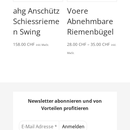
ahg Anschütz
Voere
Schiessrieme
Abnehmbare
n Swing
Riemenbügel
Preisspan
158.00
CHF
28.00
CHF
–
35.00
CHF
inkl. MwSt.
inkl.
28.00 CHF
MwSt.
bis
35.00 CHF
Newsletter abonnieren und von
Vorteilen profitieren