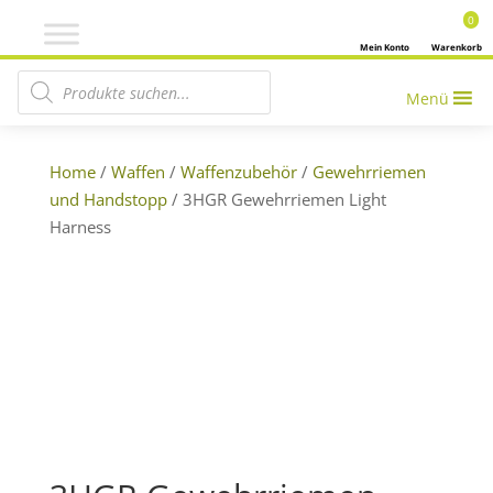
0
Mein Konto
Warenkorb
Products search
Menü
Home
/
Waffen
/
Waffenzubehör
/
Gewehrriemen
und Handstopp
/ 3HGR Gewehrriemen Light
Harness