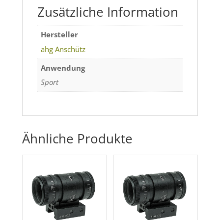
Zusätzliche Information
mm
innen
und
Hersteller
7,6
ahg Anschütz
-
Anwendung
10,2
Sport
mm
aussen,
M
22
Menge
Ähnliche Produkte