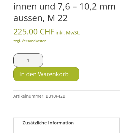
innen und 7,6 – 10,2 mm
aussen, M 22
225.00
CHF
inkl. MwSt.
zzgl. Versandkosten
ahg
Anschütz
Duo-
In den Warenkorb
Iris-
Glasringkorn
für
Artikelnummer:
BB10F42B
Anschütz,
Ø
3,8
Zusätzliche Information
-
5,8