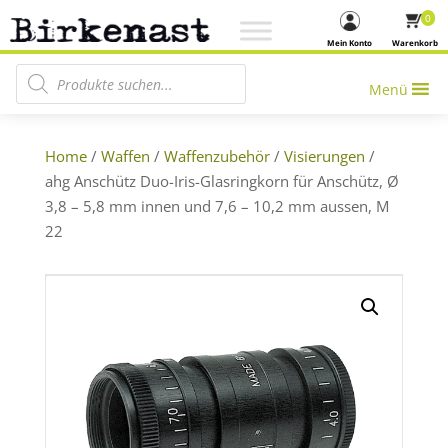
0
Mein Konto
Warenkorb
Products search
Menü
Home
/
Waffen
/
Waffenzubehör
/
Visierungen
/
ahg Anschütz Duo-Iris-Glasringkorn für Anschütz, Ø
3,8 – 5,8 mm innen und 7,6 – 10,2 mm aussen, M
22