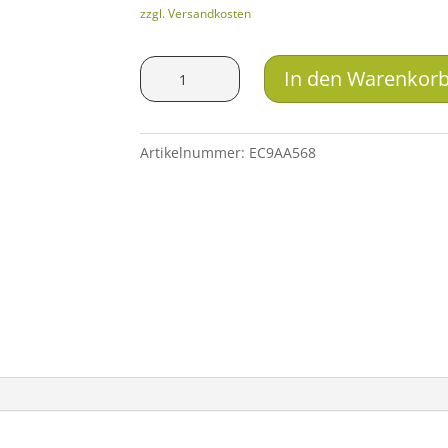
zzgl. Versandkosten
ahg
In den Warenkor
Anschütz
Pistolenfutteral
Menge
Artikelnummer:
EC9AA568