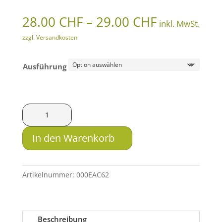
Preisspann
28.00
CHF
–
29.00
CHF
inkl. MwSt.
28.00 CHF
zzgl. Versandkosten
bis
29.00 CHF
Ausführung
ahg
Anschütz
Taschen-
In den Warenkorb
Gehörschützer
Menge
Artikelnummer:
000EAC62
Beschreibung