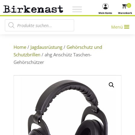
0
Mein Konto
Warenkorb
Products search
Menü
Home
/
Jagdausrüstung
/
Gehörschutz und
Schutzbrillen
/ ahg Anschütz Taschen-
Gehörschützer