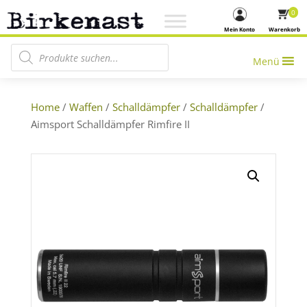
0
Mein Konto
Warenkorb
Products search
Menü
Home
/
Waffen
/
Schalldämpfer
/
Schalldämpfer
/
Aimsport Schalldämpfer Rimfire II