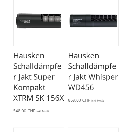
Hausken
Hausken
Schalldämpfe
Schalldämpfe
r Jakt Super
r Jakt Whisper
Kompakt
WD456
XTRM SK 156X
869.00
CHF
inkl. MwSt.
548.00
CHF
inkl. MwSt.