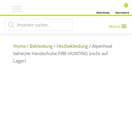
0
Mein Konto
Warenkorb
Products search
Menü
Home
/
Bekleidung
/
Heizbekleidung
/ Alpenheat
beheizte Handschuhe FIRE-HUNTING (nicht auf
Lager)