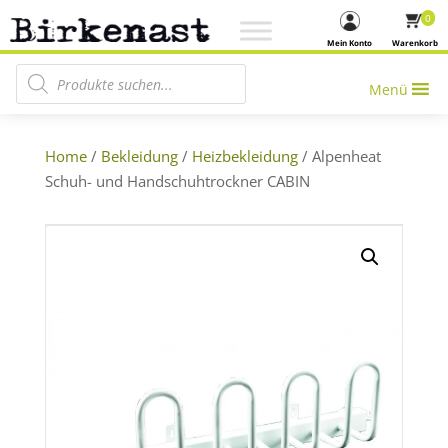
0
Mein Konto
Warenkorb
Products search
Menü
Home
/
Bekleidung
/
Heizbekleidung
/ Alpenheat
Schuh- und Handschuhtrockner CABIN