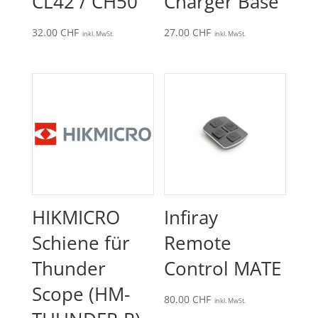
CL42 / CH50
Charger Base
32.00
CHF
27.00
CHF
inkl. MwSt.
inkl. MwSt.
HIKMICRO
Infiray
Schiene für
Remote
Thunder
Control MATE
Scope (HM-
80.00
CHF
inkl. MwSt.