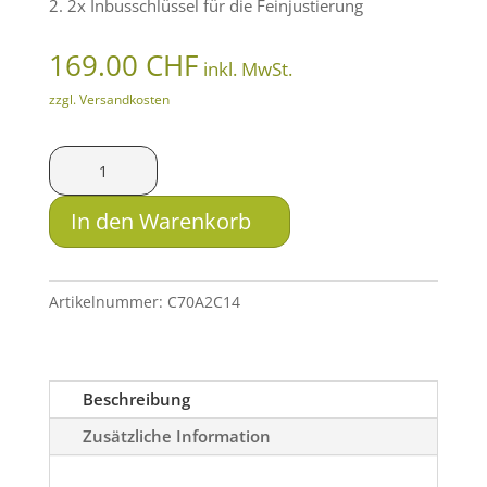
2. 2x Inbusschlüssel für die Feinjustierung
169.00
CHF
inkl. MwSt.
zzgl. Versandkosten
Alpha
PRO-
Clip
In den Warenkorb
Klemmadapter
-
52
Artikelnummer:
C70A2C14
mm
Durchmesser
Menge
Beschreibung
Zusätzliche Information