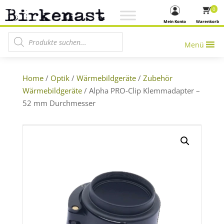
0
Mein Konto
Warenkorb
Products search
Menü
Home
/
Optik
/
Wärmebildgeräte
/
Zubehör
Wärmebildgeräte
/ Alpha PRO-Clip Klemmadapter –
52 mm Durchmesser