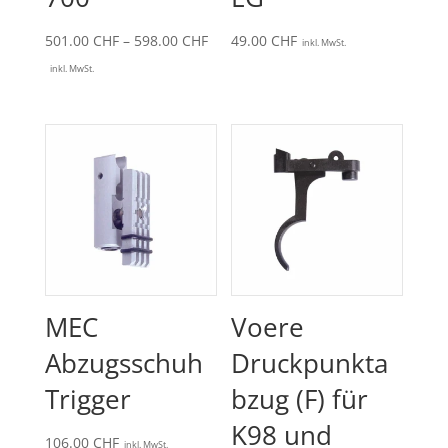
Preisspanne:
501.00
CHF
–
598.00
CHF
49.00
CHF
inkl. MwSt.
501.00 CHF
inkl. MwSt.
bis
598.00 CHF
MEC
Voere
Abzugsschuh
Druckpunkta
Trigger
bzug (F) für
K98 und
106.00
CHF
inkl. MwSt.