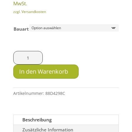
509.00 
MwSt.
bis
zzgl. Versandkosten
556.00 
Bauart
Andy
Atzl
Kugelabzug
In den Warenkorb
Competition
Tikka
T3
Artikelnummer:
88D4298C
/
Tikka
T3X
Beschreibung
Menge
Zusätzliche Information