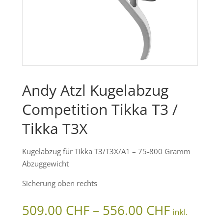
Andy Atzl Kugelabzug
Competition Tikka T3 /
Tikka T3X
Kugelabzug für Tikka T3/T3X/A1 – 75-800 Gramm
Abzuggewicht
Sicherung oben rechts
Preissp
509.00
CHF
–
556.00
CHF
inkl.