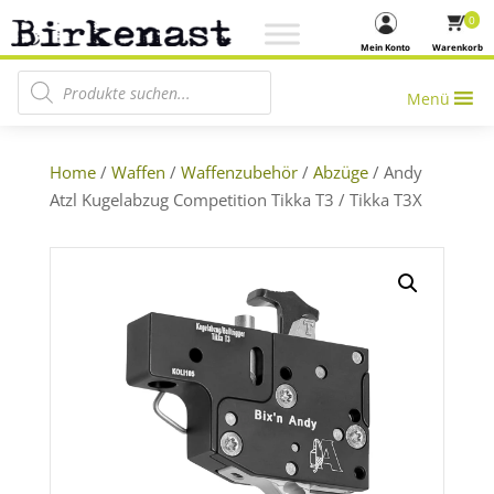
0
Mein Konto
Warenkorb
Products search
Menü
Home
/
Waffen
/
Waffenzubehör
/
Abzüge
/ Andy
Atzl Kugelabzug Competition Tikka T3 / Tikka T3X