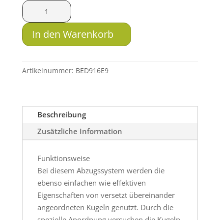
Andy
Atzl
Kugelabzug
In den Warenkorb
Dakota
Remington
700
Artikelnummer:
BED916E9
Menge
Beschreibung
Zusätzliche Information
Funktionsweise
Bei diesem Abzugssystem werden die
ebenso einfachen wie effektiven
Eigenschaften von versetzt übereinander
angeordneten Kugeln genutzt. Durch die
spezielle Anordnung versuchen die Kugeln