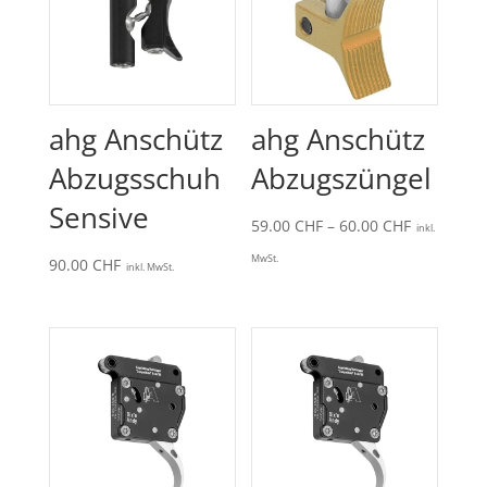
ahg Anschütz
ahg Anschütz
Abzugsschuh
Abzugszüngel
Sensive
Preisspan
59.00
CHF
–
60.00
CHF
inkl.
59.00 CHF
MwSt.
90.00
CHF
inkl. MwSt.
bis
60.00 CHF