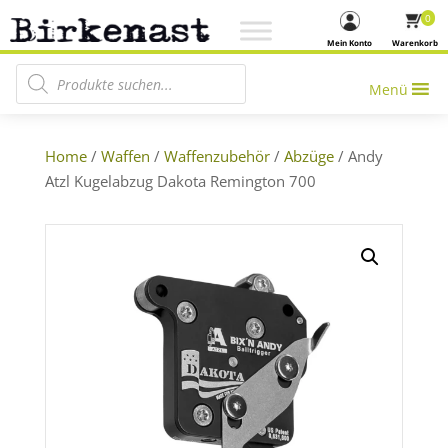
0
Mein Konto
Warenkorb
Products search
Menü
Home
/
Waffen
/
Waffenzubehör
/
Abzüge
/ Andy
Atzl Kugelabzug Dakota Remington 700