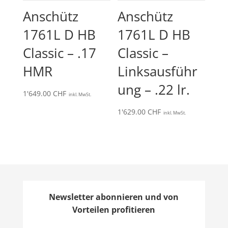
Anschütz
Anschütz
1761L D HB
1761L D HB
Classic – .17
Classic –
HMR
Linksausführ
ung – .22 lr.
1'649.00
CHF
inkl. MwSt.
1'629.00
CHF
inkl. MwSt.
Newsletter abonnieren und von
Vorteilen profitieren