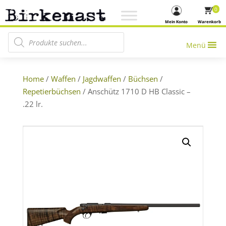
0
Mein Konto
Warenkorb
Products search
Menü
Home
/
Waffen
/
Jagdwaffen
/
Büchsen
/
Repetierbüchsen
/ Anschütz 1710 D HB Classic –
.22 lr.