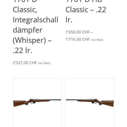
Classic,
Classic – .22
Integralschall
lr.
dämpfer
1'650.00
CHF
–
(Whisper) –
Preisspanne:
1'716.00
CHF
inkl. MwSt.
1'650.00 CHF
.22 lr.
bis
1'716.00 CHF
2'527.00
CHF
inkl. MwSt.