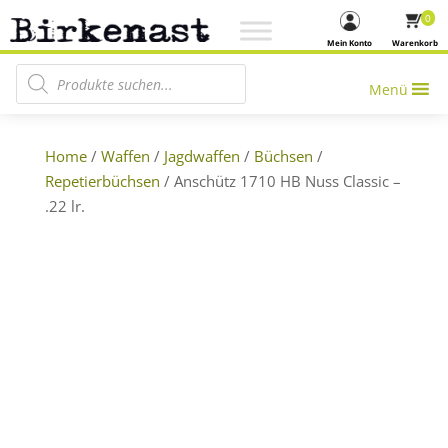
0
Mein Konto
Warenkorb
Products search
Menü
Home
/
Waffen
/
Jagdwaffen
/
Büchsen
/
Repetierbüchsen
/ Anschütz 1710 HB Nuss Classic –
.22 lr.