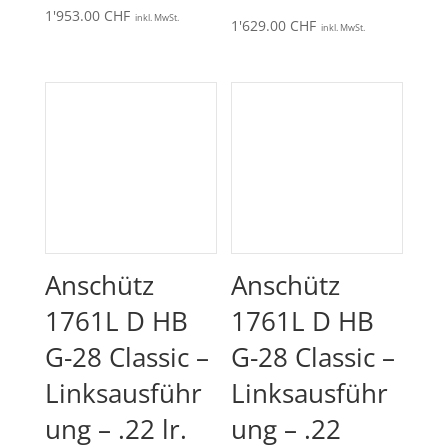
Preisspanne:
1'953.00
CHF
inkl. MwSt.
1'629.00
CHF
inkl. MwSt.
1'943.00 CHF
bis
1'953.00 CHF
Anschütz
Anschütz
1761L D HB
1761L D HB
G-28 Classic –
G-28 Classic –
Linksausführ
Linksausführ
ung – .22 lr.
ung – .22