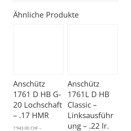
Ähnliche Produkte
Anschütz
Anschütz
1761 D HB G-
1761L D HB
20 Lochschaft
Classic –
– .17 HMR
Linksausführ
ung – .22 lr.
1'943.00
CHF
–