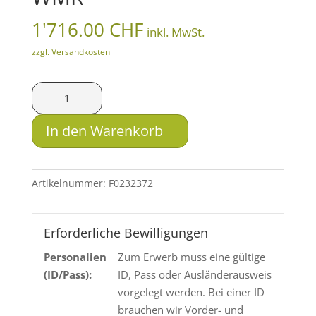
1'716.00
CHF
inkl. MwSt.
zzgl. Versandkosten
Anschütz
1761L
D
In den Warenkorb
HB
G-
28
Artikelnummer:
F0232372
Classic
-
Linksausführung
Erforderliche Bewilligungen
-
Personalien
Zum Erwerb muss eine gültige
.22
(ID/Pass):
ID, Pass oder Ausländerausweis
WMR
vorgelegt werden. Bei einer ID
Menge
brauchen wir Vorder- und