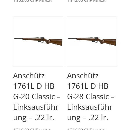
1'953.00
CHF
1'943.00
CHF
inkl. MwSt.
inkl. MwSt.
Anschütz
Anschütz
1761L D HB
1761L D HB
G-20 Classic –
G-28 Classic –
Linksausführ
Linksausführ
ung – .22 lr.
ung – .22 lr.
1'716.00
CHF
1'716.00
CHF