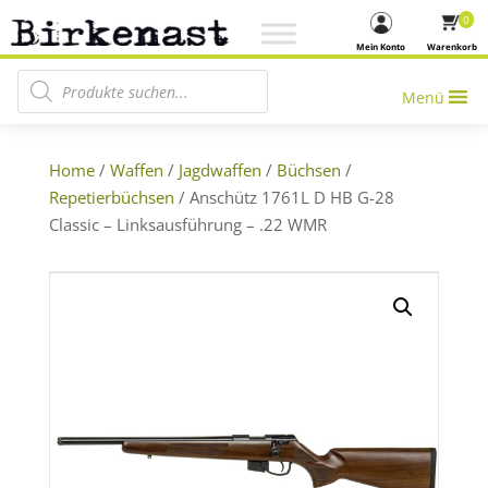
0
Mein Konto
Warenkorb
Products search
Menü
Home
/
Waffen
/
Jagdwaffen
/
Büchsen
/
Repetierbüchsen
/ Anschütz 1761L D HB G-28
Classic – Linksausführung – .22 WMR