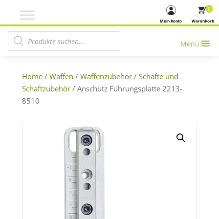
0
Mein Konto
Warenkorb
Products search
Menü
Home
/
Waffen
/
Waffenzubehör
/
Schäfte und
Schaftzubehör
/ Anschütz Führungsplatte 2213-
8510