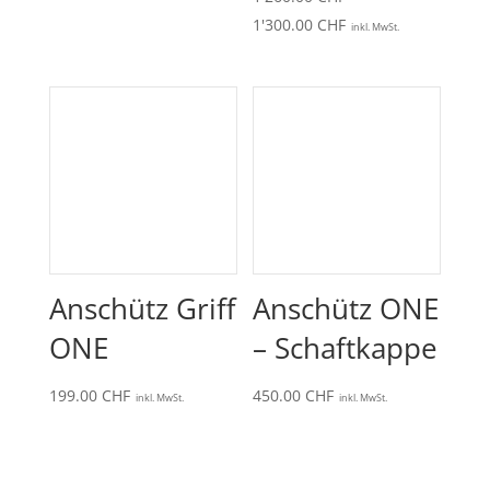
Preisspanne:
1'300.00
CHF
inkl. MwSt.
1'260.00 CHF
bis
1'300.00 CHF
Anschütz Griff
Anschütz ONE
ONE
– Schaftkappe
199.00
CHF
450.00
CHF
inkl. MwSt.
inkl. MwSt.