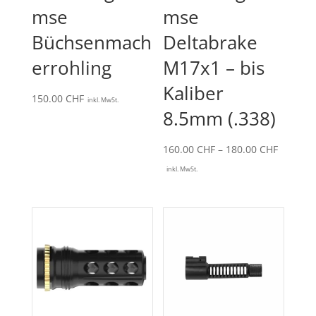
mse
mse
Büchsenmach
Deltabrake
errohling
M17x1 – bis
Kaliber
150.00
CHF
inkl. MwSt.
8.5mm (.338)
Preissp
160.00
CHF
–
180.00
CHF
160.00 
inkl. MwSt.
bis
180.00 