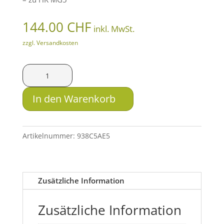
144.00
CHF
inkl. MwSt.
zzgl. Versandkosten
B&T
Feuerscheindämpfer
zu
In den Warenkorb
M.A.R.S
LMG
QD
Artikelnummer:
938C5AE5
Schalldämpfer
Kal.
.308
Zusätzliche Information
Win.
Menge
Zusätzliche Information