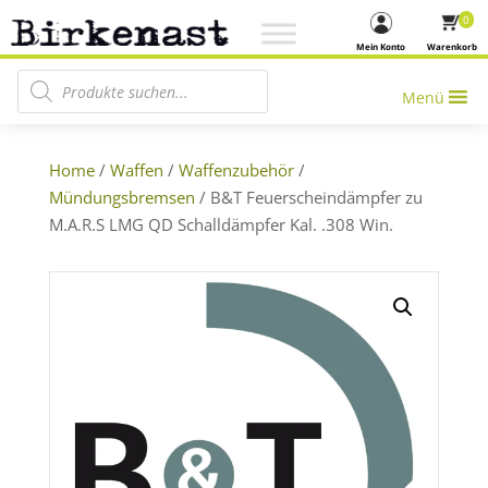
0
Mein Konto
Warenkorb
Products search
Menü
Home
/
Waffen
/
Waffenzubehör
/
Mündungsbremsen
/ B&T Feuerscheindämpfer zu
M.A.R.S LMG QD Schalldämpfer Kal. .308 Win.