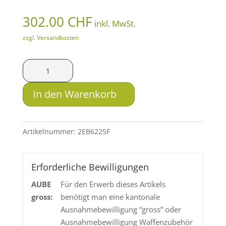
302.00
CHF
inkl. MwSt.
zzgl. Versandkosten
B&T
Jagdschalldämpfer
Monoblock
In den Warenkorb
-
.260-.325
Menge
Artikelnummer:
2EB6225F
Erforderliche Bewilligungen
AUBE
Für den Erwerb dieses Artikels
gross:
benötigt man eine kantonale
Ausnahmebewilligung “gross” oder
Ausnahmebewilligung Waffenzubehör