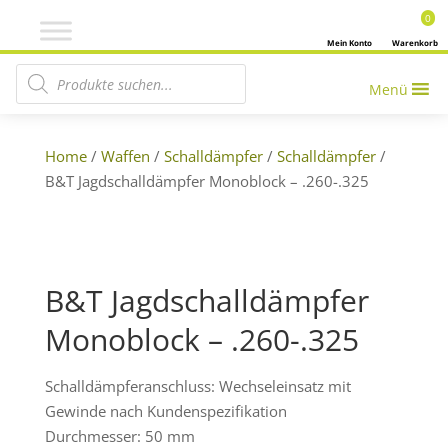
0
Mein Konto
Warenkorb
Products search
Menü
Home
/
Waffen
/
Schalldämpfer
/
Schalldämpfer
/
B&T Jagdschalldämpfer Monoblock – .260-.325
B&T Jagdschalldämpfer
Monoblock – .260-.325
Schalldämpferanschluss: Wechseleinsatz mit
Gewinde nach Kundenspezifikation
Durchmesser: 50 mm