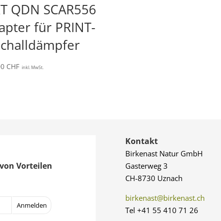
T QDN SCAR556
apter für PRINT-
Schalldämpfer
00
CHF
inkl. MwSt.
Kontakt
Birkenast Natur GmbH
von Vorteilen
Gasterweg 3
CH-8730 Uznach
birkenast@birkenast.ch
Tel +41 55 410 71 26