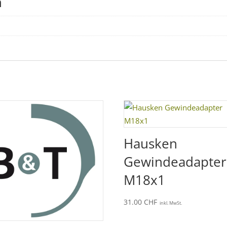
n
Hausken
Gewindeadapter
M18x1
31.00
CHF
inkl. MwSt.