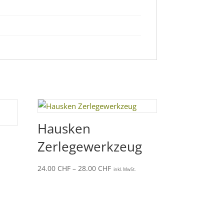
Hausken
Zerlegewerkzeug
Preisspanne:
24.00
CHF
–
28.00
CHF
inkl. MwSt.
24.00 CHF
bis
28.00 CHF