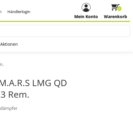
0
h
Händlerlogin
Mein Konto
Warenkorb
Aktionen
m.
M.A.R.S LMG QD
23 Rem.
ldämpfer