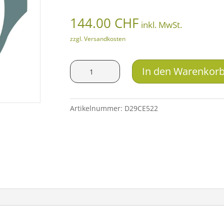
144.00
CHF
inkl. MwSt.
zzgl. Versandkosten
B&T
In den Warenkor
Kompensator
zu
M.A.R.S
Artikelnummer:
D29CE522
LMG
QD
Schalldämpfer
Kal.
.223
Rem.
Menge