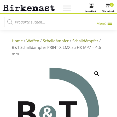
0
Mein Konto
Warenkorb
Products search
Menü
Home
/
Waffen
/
Schalldämpfer
/
Schalldämpfer
/
B&T Schalldämpfer PRINT-X LMX zu HK MP7 – 4.6
mm