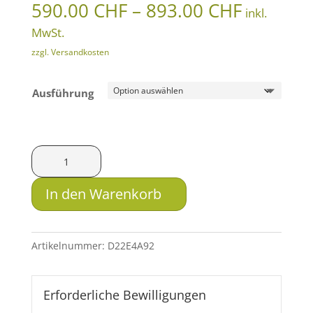
Preissp
590.00
CHF
–
893.00
CHF
inkl.
590.00 
MwSt.
bis
zzgl. Versandkosten
893.00 
Ausführung
B&T
Schalldämpfer
PRINT-
In den Warenkorb
X
LMX
zu
Artikelnummer:
D22E4A92
HK
MP7
-
Erforderliche Bewilligungen
4.6