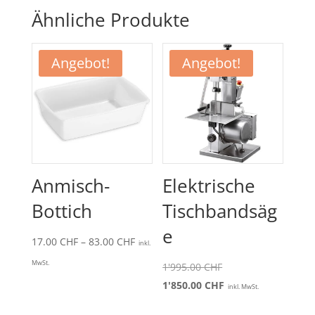
Ähnliche Produkte
Angebot!
Angebot!
Anmisch-
Elektrische
Bottich
Tischbandsäg
e
Preisspanne:
17.00
CHF
–
83.00
CHF
inkl.
17.00 CHF
MwSt.
Ursprünglicher
1'995.00
CHF
bis
Preis
Aktueller
1'850.00
CHF
inkl. MwSt.
83.00 CHF
war:
Preis