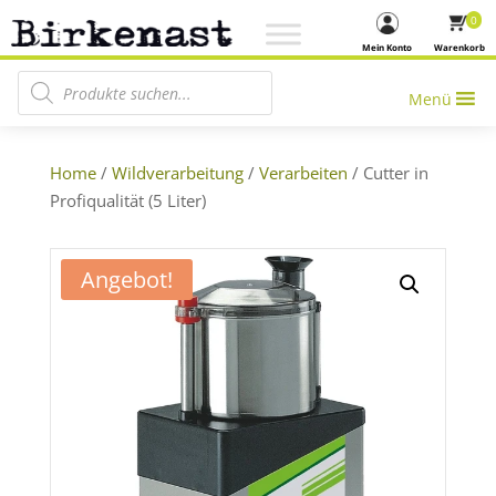
0
Mein Konto
Warenkorb
Products search
Menü
Home
/
Wildverarbeitung
/
Verarbeiten
/ Cutter in
Profiqualität (5 Liter)
Angebot!