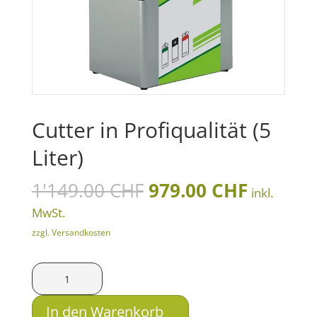
Cutter in Profiqualität (5
Liter)
Ursprünglicher
Aktuelle
1'149.00
CHF
979.00
CHF
inkl.
Preis
Preis
MwSt.
war:
ist:
zzgl. Versandkosten
1'149.00 CHF
979.00 
Cutter
in
Profiqualität
In den Warenkorb