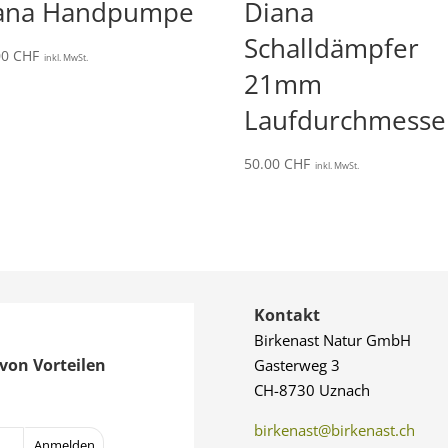
ana Handpumpe
Diana
Schalldämpfer
00
CHF
inkl. MwSt.
21mm
Laufdurchmesse
50.00
CHF
inkl. MwSt.
Kontakt
Birkenast Natur GmbH
von Vorteilen
Gasterweg 3
CH-8730 Uznach
birkenast@birkenast.ch