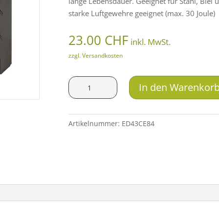
lange Lebensdauer. Geeignet für Stahl, Blei 
starke Luftgewehre geeignet (max. 30 Joule)
23.00
CHF
inkl. MwSt.
zzgl. Versandkosten
Diana
In den Warenkor
Universalscheibenkasten
aus
Stahl
Artikelnummer:
ED43CE84
Menge