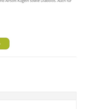
und Airsoft-Kugeln sowie Diabolos. Auch für
b