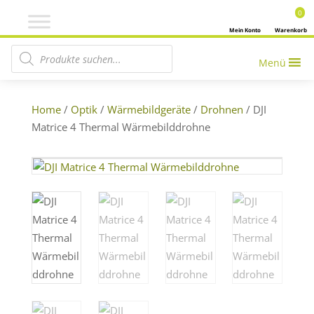
0
Mein Konto
Warenkorb
Products search
Menü
Home
/
Optik
/
Wärmebildgeräte
/
Drohnen
/ DJI
Matrice 4 Thermal Wärmebilddrohne