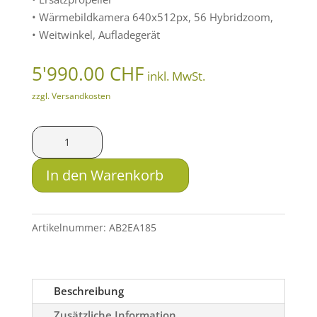
• Wärmebildkamera 640x512px, 56 Hybridzoom,
• Weitwinkel, Aufladegerät
5'990.00
CHF
inkl. MwSt.
zzgl. Versandkosten
DJI
Matrice
4
In den Warenkorb
Thermal
Wärmebilddrohne
Menge
Artikelnummer:
AB2EA185
Beschreibung
Zusätzliche Information