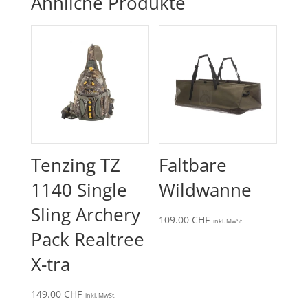
Ähnliche Produkte
Tenzing TZ
Faltbare
1140 Single
Wildwanne
Sling Archery
109.00
CHF
inkl. MwSt.
Pack Realtree
X-tra
149.00
CHF
inkl. MwSt.