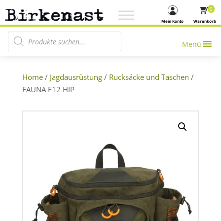
0
Mein Konto
Warenkorb
Products search
Menü
Home
/
Jagdausrüstung
/
Rucksäcke und Taschen
/
FAUNA F12 HIP