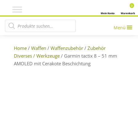
0
Mein Konto
Warenkorb
Products search
Menü
Home
/
Waffen
/
Waffenzubehör
/
Zubehör
Diverses / Werkzeuge
/ Garmin tactix 8 – 51 mm
AMOLED mit Cerakote Beschichtung