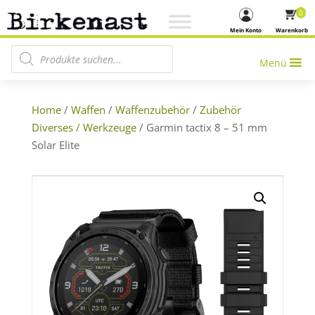
0
Mein Konto
Warenkorb
Products search
Menü
Home
/
Waffen
/
Waffenzubehör
/
Zubehör
Diverses / Werkzeuge
/ Garmin tactix 8 – 51 mm
Solar Elite