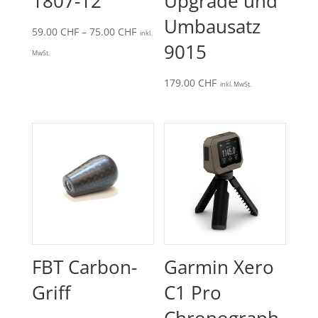
1807-12
Upgrade und
Umbausatz
Preisspanne:
59.00
CHF
–
75.00
CHF
inkl.
9015
59.00 CHF
MwSt.
bis
179.00
CHF
75.00 CHF
inkl. MwSt.
FBT Carbon-
Garmin Xero
Griff
C1 Pro