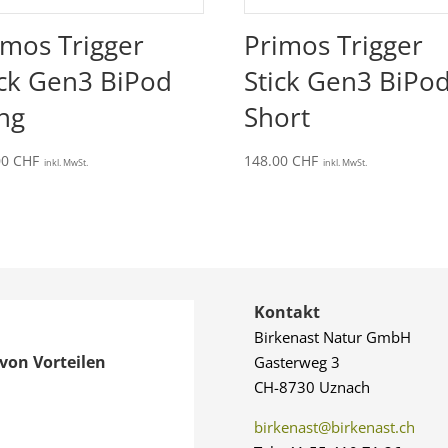
imos Trigger
Primos Trigger
ick Gen3 BiPod
Stick Gen3 BiPo
ng
Short
00
CHF
148.00
CHF
inkl. MwSt.
inkl. MwSt.
Kontakt
Birkenast Natur GmbH
von Vorteilen
Gasterweg 3
CH-8730 Uznach
birkenast@birkenast.ch