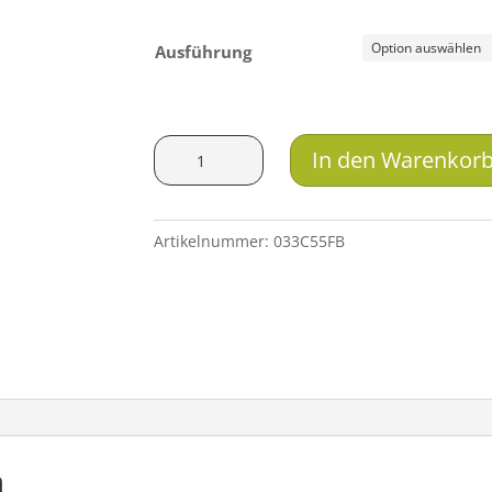
Ausführung
Gastrock
In den Warenkor
Zielstock
mit
Hirschhorngabel
Artikelnummer:
033C55FB
(zweiteilig)
Menge
n