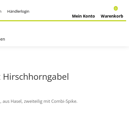
0
h
Händlerlogin
Mein Konto
Warenkorb
nen
t Hirschhorngabel
 aus Hasel, zweiteilig mit Combi-Spike.