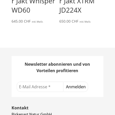
r Jakt Whisper
r Jakt XTRM
WD60
JD224X
645.00
CHF
650.00
CHF
inkl. MwSt.
inkl. MwSt.
Newsletter abonnieren und von
Vorteilen profitieren
Kontakt
Birkenast Natur GmbH