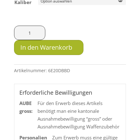
Kaliber
Hausken
Schalldämpfer
Whisper
In den Warenkorb
Mega
XTRM
WX656
Artikelnummer:
6E20DBBD
Menge
Erforderliche Bewilligungen
AUBE
Für den Erwerb dieses Artikels
gross:
benötigt man eine kantonale
Ausnahmebewilligung “gross” oder
Ausnahmebewilligung Waffenzubehör
Personalien
Zum Erwerb muss eine gültige