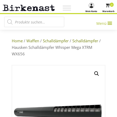
0
Mein Konto
Warenkorb
Products search
Menü
Home
/
Waffen
/
Schalldämpfer
/
Schalldämpfer
/
Hausken Schalldämpfer Whisper Mega XTRM
WX656