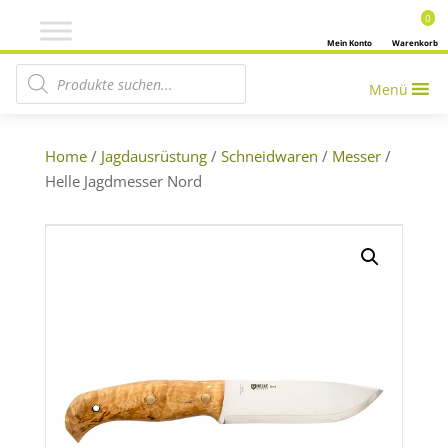
0
Mein Konto
Warenkorb
Products search
Menü
Home
/
Jagdausrüstung
/
Schneidwaren
/
Messer
/
Helle Jagdmesser Nord