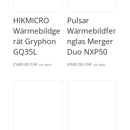
HIKMICRO
Pulsar
Wärmebildge
Wärmebildfer
rät Gryphon
nglas Merger
GQ35L
Duo NXP50
2'449.00
CHF
4'690.00
CHF
inkl. MwSt.
inkl. MwSt.