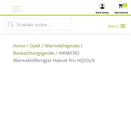
0
Mein Konto
Warenkorb
Products search
Menü
Home
/
Optik
/
Wärmebildgeräte
/
Beobachtungsgeräte
/ HIKMICRO
Wärmebildfernglas Habrok Pro HQ50LN