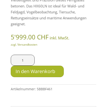
Vielseitigkeit und Präzision dieses Fernglases
betonen. Das HX60LN ist ideal für Wald- und
Feldjagd, Vogelbeobachtung, Tiersuche,
Rettungseinsätze und maritime Anwendungen
geeignet.
5'999.00
CHF
inkl. MwSt.
zzgl. Versandkosten
HIKMICRO
Wärmebildfernglas
Habrok
In den Warenkorb
Pro
HX60LN
Menge
Artikelnummer:
5BBBF461