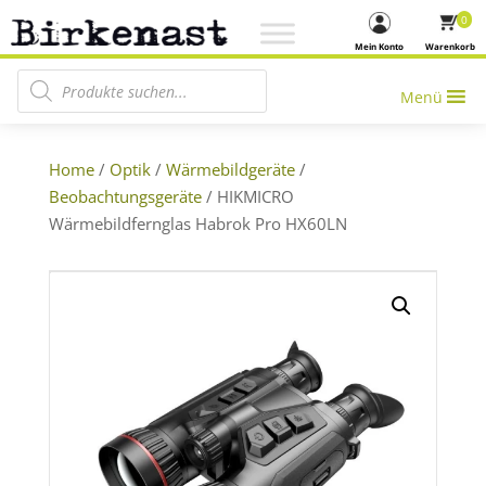
0
Mein Konto
Warenkorb
Products search
Menü
Home
/
Optik
/
Wärmebildgeräte
/
Beobachtungsgeräte
/ HIKMICRO
Wärmebildfernglas Habrok Pro HX60LN