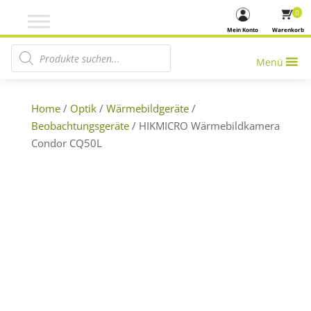
0
Mein Konto
Warenkorb
Products search
Menü
Home
/
Optik
/
Wärmebildgeräte
/
Beobachtungsgeräte
/ HIKMICRO Wärmebildkamera
Condor CQ50L