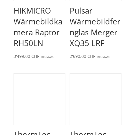
HIKMICRO
Pulsar
Wärmebildka
Wärmebildfer
mera Raptor
nglas Merger
RH50LN
XQ35 LRF
3'499.00
CHF
2'690.00
CHF
inkl. MwSt.
inkl. MwSt.
ThermTec
ThermTec