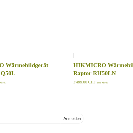
 Wärmebildgerät
HIKMICRO Wärmebil
GQ50L
Raptor RH50LN
3'499.00
CHF
. MwSt.
inkl. MwSt.