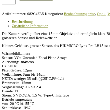
Lynx
PRO
LH15
Artikelnummer:
082C4FA5
Kategorien:
Beobachtungsgeräte
,
Optik
,
W
Menge
Beschreibung
Zusätzliche Information
Die Kamera verfügt über eine 15mm Objektiv und ermöglicht klare Bil
grösseren Sensor und Reichweite an.
Kleines Gehäuse, grosser Sensor, das HIKMICRO Lynx Pro LH15 ist d
Wärmebildkamera
Sensor: VOx Uncooled Focal Plane Arrays
Auflösung: 384x288
Hz: 50Hz
Pixel Grösse: 12µm
Wellenlänge: 8µm bis 14µm
NETD: weniger 35 mK (@25°C,F#=1.1)
Brennweite: 15mm
Vergösserung: 0.6 bis 2.4
Blende: F1.0
Strom: 5 VDC/2 A, 1.5 W, Type-C Interface
Betriebstemperatur:
von -20 °C bis 55 °C
Schutzklasse: IP67