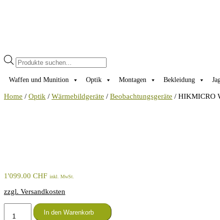
Products
search
Waffen und Munition
Optik
Montagen
Bekleidung
Ja
Home
/
Optik
/
Wärmebildgeräte
/
Beobachtungsgeräte
/ HIKMICRO W
1'099.00
CHF
inkl. MwSt.
zzgl. Versandkosten
HIKMICRO
In den Warenkorb
Wärmebildkamera