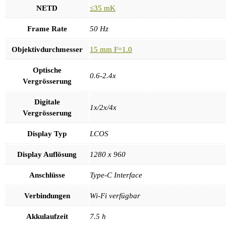
NETD
≤35 mK
Frame Rate
50 Hz
Objektivdurchmesser
15 mm F=1.0
Optische
0.6-2.4x
Vergrösserung
Digitale
1x/2x/4x
Vergrösserung
Display Typ
LCOS
Display Auflösung
1280 x 960
Anschlüsse
Type-C Interface
Verbindungen
Wi-Fi verfügbar
Akkulaufzeit
7.5 h