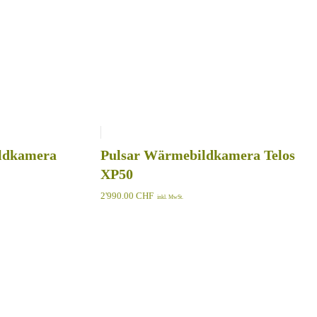
dkamera
Pulsar Wärmebildkamera Telos
XP50
2'990.00
CHF
inkl. MwSt.