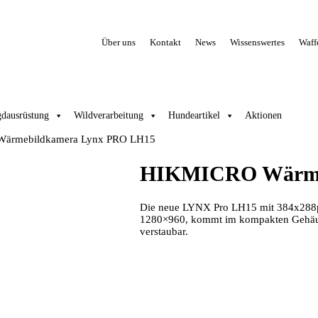
Über uns
Kontakt
News
Wissenswertes
Waff
gdausrüstung
Wildverarbeitung
Hundeartikel
Aktionen
ärmebildkamera Lynx PRO LH15
HIKMICRO Wärme
Die neue LYNX Pro LH15 mit 384x288p
1280×960, kommt im kompakten Gehäuse d
verstaubar.