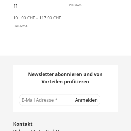
n
125.00 
inkl. MwSt.
bis
Preisspanne:
101.00
CHF
–
117.00
CHF
133.00 
101.00 CHF
inkl. MwSt.
bis
117.00 CHF
Newsletter abonnieren und von
Vorteilen profitieren
Kontakt