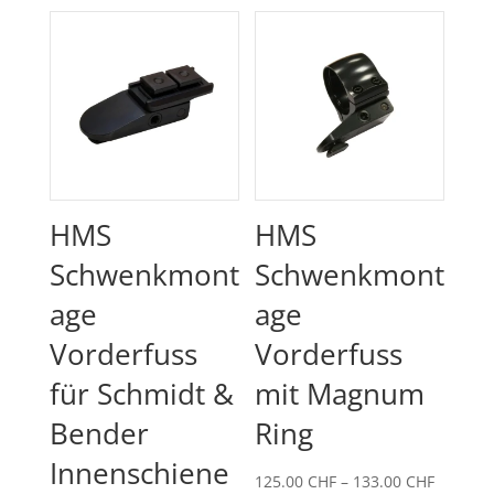
HMS
HMS
Schwenkmont
Schwenkmont
age
age
Vorderfuss
Vorderfuss
für Schmidt &
mit Magnum
Bender
Ring
Innenschiene
Preissp
125.00
CHF
–
133.00
CHF