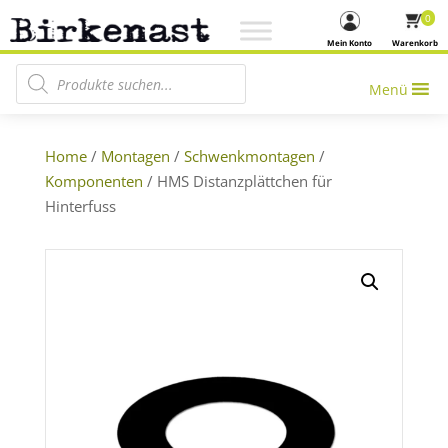
0
Mein Konto
Warenkorb
Products search
Menü
Home
/
Montagen
/
Schwenkmontagen
/
Komponenten
/ HMS Distanzplättchen für
Hinterfuss