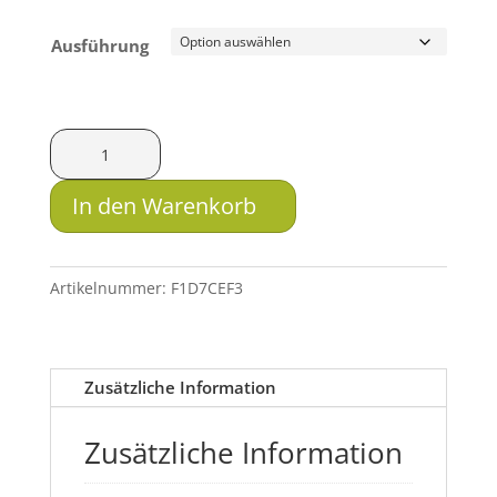
bis
51.00 CHF
Ausführung
HMS
Erhöhung
für
In den Warenkorb
Doctersight
Menge
Artikelnummer:
F1D7CEF3
Zusätzliche Information
Zusätzliche Information