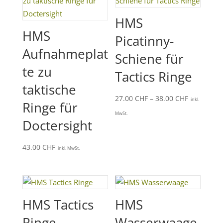
HMS
HMS
Picatinny-
Aufnahmeplat
Schiene für
te zu
Tactics Ringe
taktische
Preisspan
27.00
CHF
–
38.00
CHF
inkl.
Ringe für
27.00 CHF
MwSt.
Doctersight
bis
38.00 CHF
43.00
CHF
inkl. MwSt.
HMS Tactics
HMS
Ringe
Wasserwaage