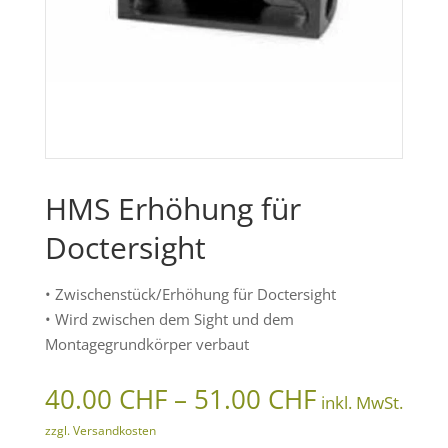
HMS Erhöhung für
Doctersight
• Zwischenstück/Erhöhung für Doctersight
• Wird zwischen dem Sight und dem
Montagegrundkörper verbaut
Preisspann
40.00
CHF
–
51.00
CHF
inkl. MwSt.
40.00 CHF
zzgl. Versandkosten