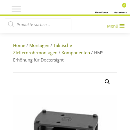
0
Mein Konto
Warenkorb
Products search
Menü
Home
/
Montagen
/
Taktische
Zielfernrohrmontagen
/
Komponenten
/ HMS
Erhöhung für Doctersight